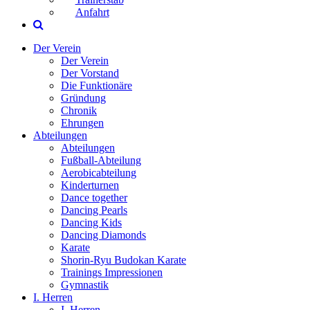
Anfahrt
Der Verein
Der Verein
Der Vorstand
Die Funktionäre
Gründung
Chronik
Ehrungen
Abteilungen
Abteilungen
Fußball-Abteilung
Aerobicabteilung
Kinderturnen
Dance together
Dancing Pearls
Dancing Kids
Dancing Diamonds
Karate
Shorin-Ryu Budokan Karate
Trainings Impressionen
Gymnastik
I. Herren
I. Herren