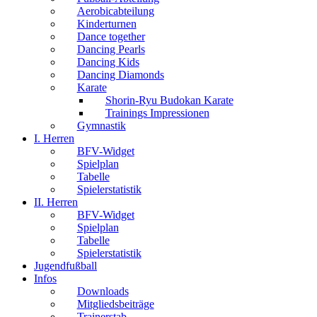
Aerobicabteilung
Kinderturnen
Dance together
Dancing Pearls
Dancing Kids
Dancing Diamonds
Karate
Shorin-Ryu Budokan Karate
Trainings Impressionen
Gymnastik
I. Herren
BFV-Widget
Spielplan
Tabelle
Spielerstatistik
II. Herren
BFV-Widget
Spielplan
Tabelle
Spielerstatistik
Jugendfußball
Infos
Downloads
Mitgliedsbeiträge
Trainerstab