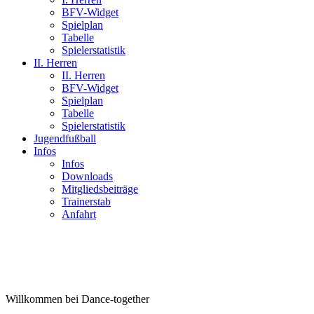
BFV-Widget
Spielplan
Tabelle
Spielerstatistik
II. Herren
II. Herren
BFV-Widget
Spielplan
Tabelle
Spielerstatistik
Jugendfußball
Infos
Infos
Downloads
Mitgliedsbeiträge
Trainerstab
Anfahrt
Willkommen bei Dance-together