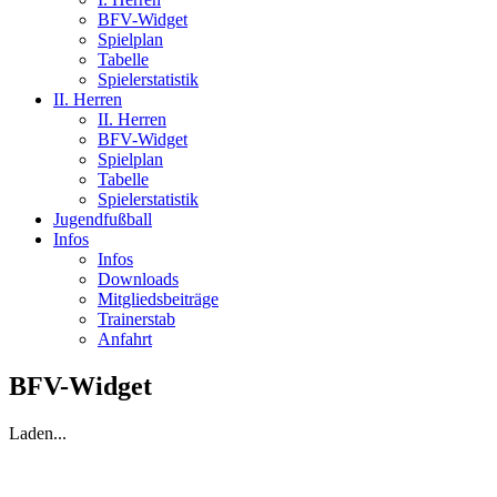
BFV-Widget
Spielplan
Tabelle
Spielerstatistik
II. Herren
II. Herren
BFV-Widget
Spielplan
Tabelle
Spielerstatistik
Jugendfußball
Infos
Infos
Downloads
Mitgliedsbeiträge
Trainerstab
Anfahrt
BFV-Widget
Laden...