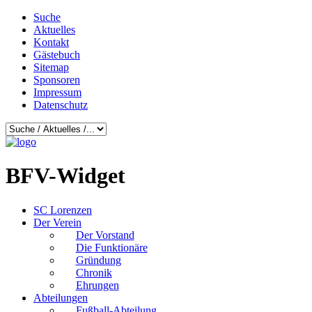
Suche
Aktuelles
Kontakt
Gästebuch
Sitemap
Sponsoren
Impressum
Datenschutz
BFV-Widget
SC Lorenzen
Der Verein
Der Vorstand
Die Funktionäre
Gründung
Chronik
Ehrungen
Abteilungen
Fußball-Abteilung