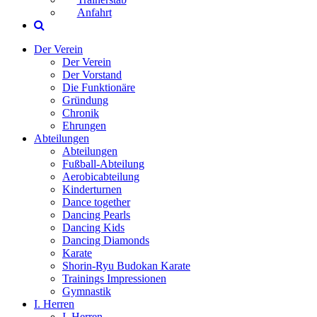
Anfahrt
Der Verein
Der Verein
Der Vorstand
Die Funktionäre
Gründung
Chronik
Ehrungen
Abteilungen
Abteilungen
Fußball-Abteilung
Aerobicabteilung
Kinderturnen
Dance together
Dancing Pearls
Dancing Kids
Dancing Diamonds
Karate
Shorin-Ryu Budokan Karate
Trainings Impressionen
Gymnastik
I. Herren
I. Herren