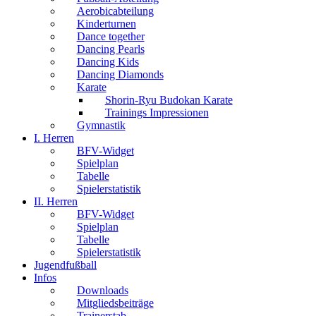
Aerobicabteilung
Kinderturnen
Dance together
Dancing Pearls
Dancing Kids
Dancing Diamonds
Karate
Shorin-Ryu Budokan Karate
Trainings Impressionen
Gymnastik
I. Herren
BFV-Widget
Spielplan
Tabelle
Spielerstatistik
II. Herren
BFV-Widget
Spielplan
Tabelle
Spielerstatistik
Jugendfußball
Infos
Downloads
Mitgliedsbeiträge
Trainerstab