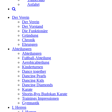
Anfahrt
Der Verein
Der Verein
Der Vorstand
Die Funktionäre
Gründung
Chronik
Ehrungen
Abteilungen
Abteilungen
Fußball-Abteilung
Aerobicabteilung
Kinderturnen
Dance together
Dancing Pearls
Dancing Kids
Dancing Diamonds
Karate
Shorin-Ryu Budokan Karate
Trainings Impressionen
Gymnastik
I. Herren
I. Herren