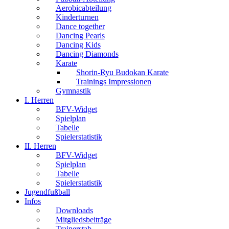
Aerobicabteilung
Kinderturnen
Dance together
Dancing Pearls
Dancing Kids
Dancing Diamonds
Karate
Shorin-Ryu Budokan Karate
Trainings Impressionen
Gymnastik
I. Herren
BFV-Widget
Spielplan
Tabelle
Spielerstatistik
II. Herren
BFV-Widget
Spielplan
Tabelle
Spielerstatistik
Jugendfußball
Infos
Downloads
Mitgliedsbeiträge
Trainerstab