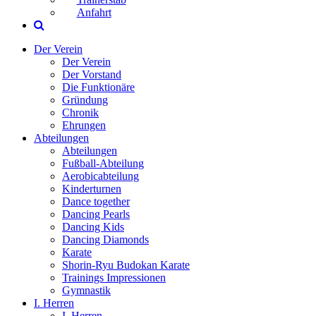
Anfahrt
Der Verein
Der Verein
Der Vorstand
Die Funktionäre
Gründung
Chronik
Ehrungen
Abteilungen
Abteilungen
Fußball-Abteilung
Aerobicabteilung
Kinderturnen
Dance together
Dancing Pearls
Dancing Kids
Dancing Diamonds
Karate
Shorin-Ryu Budokan Karate
Trainings Impressionen
Gymnastik
I. Herren
I. Herren