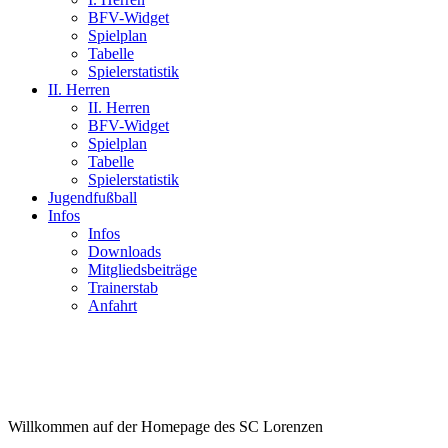
BFV-Widget
Spielplan
Tabelle
Spielerstatistik
II. Herren
II. Herren
BFV-Widget
Spielplan
Tabelle
Spielerstatistik
Jugendfußball
Infos
Infos
Downloads
Mitgliedsbeiträge
Trainerstab
Anfahrt
Willkommen auf der Homepage des SC Lorenzen