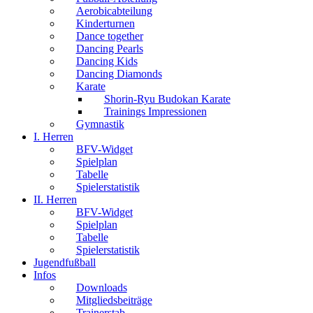
Aerobicabteilung
Kinderturnen
Dance together
Dancing Pearls
Dancing Kids
Dancing Diamonds
Karate
Shorin-Ryu Budokan Karate
Trainings Impressionen
Gymnastik
I. Herren
BFV-Widget
Spielplan
Tabelle
Spielerstatistik
II. Herren
BFV-Widget
Spielplan
Tabelle
Spielerstatistik
Jugendfußball
Infos
Downloads
Mitgliedsbeiträge
Trainerstab