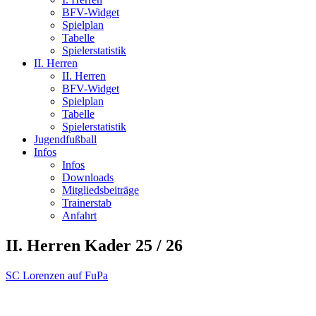
BFV-Widget
Spielplan
Tabelle
Spielerstatistik
II. Herren
II. Herren
BFV-Widget
Spielplan
Tabelle
Spielerstatistik
Jugendfußball
Infos
Infos
Downloads
Mitgliedsbeiträge
Trainerstab
Anfahrt
II. Herren Kader 25 / 26
SC Lorenzen auf FuPa