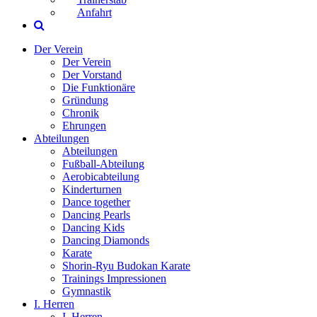
Anfahrt
Der Verein
Der Verein
Der Vorstand
Die Funktionäre
Gründung
Chronik
Ehrungen
Abteilungen
Abteilungen
Fußball-Abteilung
Aerobicabteilung
Kinderturnen
Dance together
Dancing Pearls
Dancing Kids
Dancing Diamonds
Karate
Shorin-Ryu Budokan Karate
Trainings Impressionen
Gymnastik
I. Herren
I. Herren