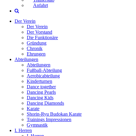
Anfahrt
Der Verein
Der Verein
Der Vorstand
Die Funktionäre
Gründung
Chronik
Ehrungen
Abteilungen
Abteilungen
Fußball-Abteilung
Aerobicabteilung
Kinderturnen
Dance together
Dancing Pearls
Dancing Kids
Dancing Diamonds
Karate
Shorin-Ryu Budokan Karate
Trainings Impressionen
Gymnastik
I. Herren
I. Herren