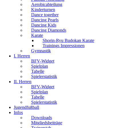
Aerobicabteilung
Kinderturnen
Dance together
Dancing Pearls
Dancing Kids
Dancing Diamonds
Karate
Shorin-Ryu Budokan Karate
Trainings Impressionen
Gymnastik
I. Herren
BFV-Widget
Spielplan
Tabelle
Spielerstatistik
II. Herren
BFV-Widget
Spielplan
Tabelle
Spielerstatistik
Jugendfußball
Infos
Downloads
Mitgliedsbeiträge
Trainerstab