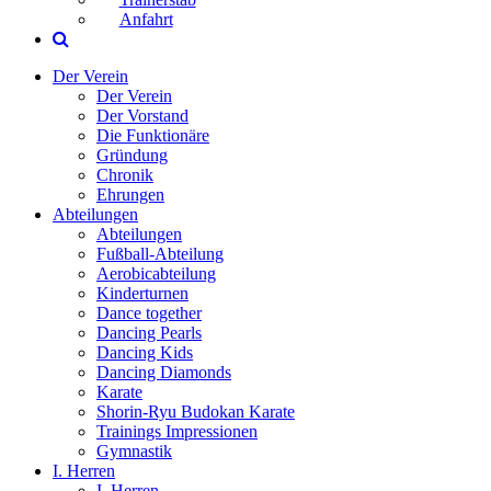
Anfahrt
Der Verein
Der Verein
Der Vorstand
Die Funktionäre
Gründung
Chronik
Ehrungen
Abteilungen
Abteilungen
Fußball-Abteilung
Aerobicabteilung
Kinderturnen
Dance together
Dancing Pearls
Dancing Kids
Dancing Diamonds
Karate
Shorin-Ryu Budokan Karate
Trainings Impressionen
Gymnastik
I. Herren
I. Herren