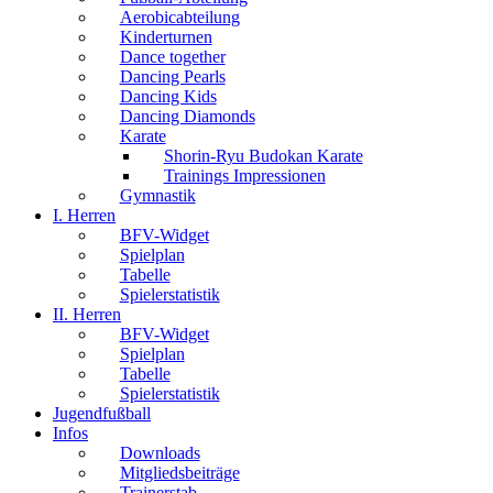
Aerobicabteilung
Kinderturnen
Dance together
Dancing Pearls
Dancing Kids
Dancing Diamonds
Karate
Shorin-Ryu Budokan Karate
Trainings Impressionen
Gymnastik
I. Herren
BFV-Widget
Spielplan
Tabelle
Spielerstatistik
II. Herren
BFV-Widget
Spielplan
Tabelle
Spielerstatistik
Jugendfußball
Infos
Downloads
Mitgliedsbeiträge
Trainerstab