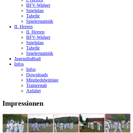
BFV-Widget
Spielplan
Tabelle
Spielerstatistik
II. Herren
II. Herren
BFV-Widget
Spielplan
Tabelle
Spielerstatistik
Jugendfußball
Infos
Infos
Downloads
Mitgliedsbeiträge
Trainerstab
Anfahrt
Impressionen