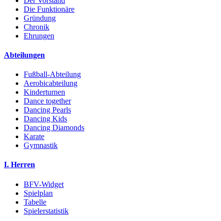
Der Vorstand
Die Funktionäre
Gründung
Chronik
Ehrungen
Abteilungen
Fußball-Abteilung
Aerobicabteilung
Kinderturnen
Dance together
Dancing Pearls
Dancing Kids
Dancing Diamonds
Karate
Gymnastik
I. Herren
BFV-Widget
Spielplan
Tabelle
Spielerstatistik