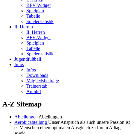
BFV-Widget
Spielplan
Tabelle
Spielerstatistik
II. Herren
II. Herren
BFV-Widget
Spielplan
Tabelle
Spielerstatistik
Jugendfußball
Infos
Infos
Downloads
Mitgliedsbeiträge
Trainerstab
Anfahrt
A-Z Sitemap
Abteilungen
Abteilungen
Aerobicabteilung
Unser Anspruch als auch unsere Passion ist
es Menschen einen optimalen Ausgleich zu Ihrem Alltag
sowie ...