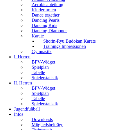
Aerobicabteilung
Kinderturnen
Dance together
Dancing Pearls
Dancing Kids
Dancing Diamonds
Karate
Shorin-Ryu Budokan Karate
Trainings Impressionen
Gymnastik
I. Herren
BFV-Widget
Spielplan
Tabelle
Spielerstatistik
II. Herren
BFV-Widget
Spielplan
Tabelle
Spielerstatistik
Jugendfußball
Infos
Downloads
Mitgliedsbeiträge
Trainerstab