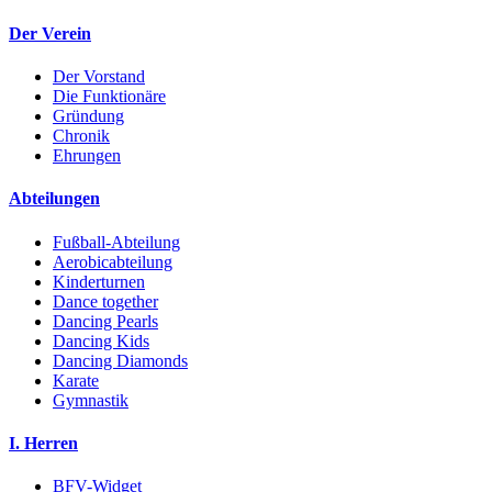
Der Verein
Der Vorstand
Die Funktionäre
Gründung
Chronik
Ehrungen
Abteilungen
Fußball-Abteilung
Aerobicabteilung
Kinderturnen
Dance together
Dancing Pearls
Dancing Kids
Dancing Diamonds
Karate
Gymnastik
I. Herren
BFV-Widget