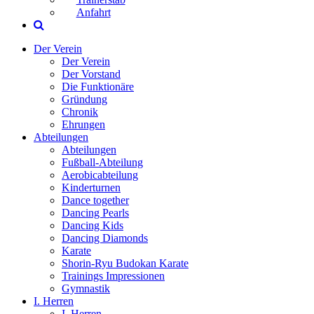
Anfahrt
Der Verein
Der Verein
Der Vorstand
Die Funktionäre
Gründung
Chronik
Ehrungen
Abteilungen
Abteilungen
Fußball-Abteilung
Aerobicabteilung
Kinderturnen
Dance together
Dancing Pearls
Dancing Kids
Dancing Diamonds
Karate
Shorin-Ryu Budokan Karate
Trainings Impressionen
Gymnastik
I. Herren
I. Herren