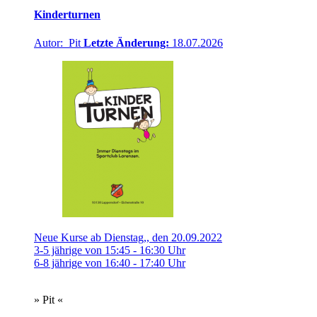
Kinderturnen
Autor: Pit
Letzte Änderung:
18.07.2026
Neue Kurse ab Dienstag,, den 20.09.2022
3-5 jährige von 15:45 - 16:30 Uhr
6-8 jährige von 16:40 - 17:40 Uhr
» Pit «